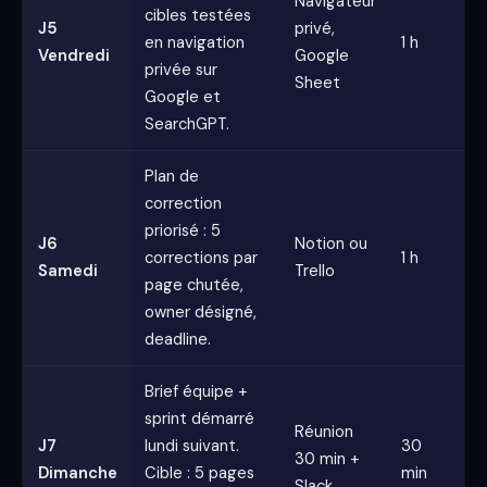
Navigateur
cibles testées
J5
privé,
en navigation
1 h
Vendredi
Google
privée sur
Sheet
Google et
SearchGPT.
Plan de
correction
priorisé : 5
J6
Notion ou
corrections par
1 h
Samedi
Trello
page chutée,
owner désigné,
deadline.
Brief équipe +
sprint démarré
Réunion
J7
lundi suivant.
30
30 min +
Dimanche
Cible : 5 pages
min
Slack