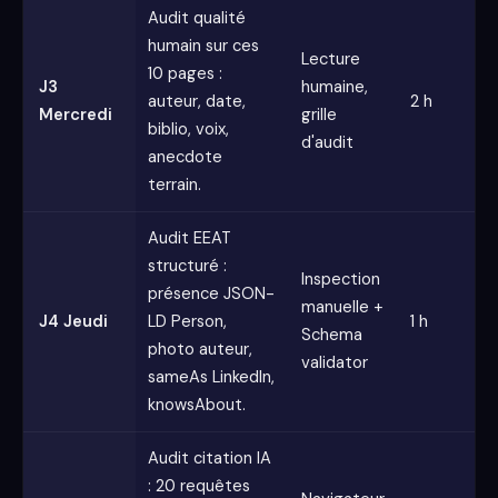
Audit qualité
humain sur ces
Lecture
10 pages :
J3
humaine,
auteur, date,
2 h
Mercredi
grille
biblio, voix,
d'audit
anecdote
terrain.
Audit EEAT
structuré :
Inspection
présence JSON-
manuelle +
J4 Jeudi
LD Person,
1 h
Schema
photo auteur,
validator
sameAs LinkedIn,
knowsAbout.
Audit citation IA
: 20 requêtes