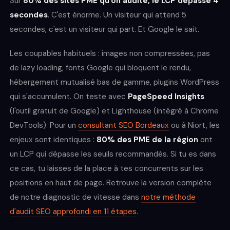
Sur
80% des sites PME qu'on audite, le LCP dépasse 4
secondes
. C'est énorme. Un visiteur qui attend 5
secondes, c'est un visiteur qui part. Et Google le sait.
Les coupables habituels : images non compressées, pas
de lazy loading, fonts Google qui bloquent le rendu,
hébergement mutualisé bas de gamme, plugins WordPress
qui s'accumulent. On teste avec
PageSpeed Insights
(l'outil gratuit de Google) et Lighthouse (intégré à Chrome
DevTools). Pour un
consultant SEO Bordeaux
ou à Niort, les
enjeux sont identiques :
80% des PME de la région
ont
un LCP qui dépasse les seuils recommandés. Si tu es dans
ce cas, tu laisses de la place à tes concurrents sur les
positions en haut de page. Retrouve la version complète
de notre diagnostic de vitesse dans
notre méthode
d'audit SEO approfondi en 11 étapes
.