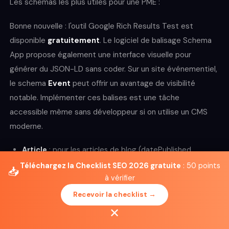
Les schemas les plus utiles pour une PME :
Bonne nouvelle : l'outil Google Rich Results Test est
disponible
gratuitement
. Le logiciel de balisage Schema
App propose également une interface visuelle pour
générer du JSON-LD sans coder. Sur un site événementiel,
le schema
Event
peut offrir un avantage de visibilité
notable. Implémenter ces balises est une tâche
accessible même sans développeur si on utilise un CMS
moderne.
Article
: pour les articles de blog (datePublished,
author, headline)
Téléchargez la Checklist SEO 2026 gratuite
: 50 points
📥
à vérifier
BreadcrumbList
: pour le fil d'Ariane (améliore
l'affichage dans les SERP)
Recevoir la checklist →
✕
FAQPage
: pour les sections FAQ (peut déclencher un
rich result dépliable)