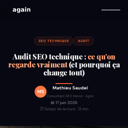
SEO TECHNIQUE
AUDIT
Audit SEO technique :
ce qu'on
regarde vraiment
(et pourquoi ça
change tout)
Mathieu Saudel
MS
Consultant SEO Senior · Agen
📅 17 juin 2026
⏱ Temps de lecture : 13 min