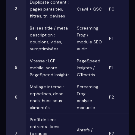
Duplicate content :
3
pages parasites,
Crawl + GSC
P0
filtres, tri, devises
Balises title / meta
Screaming
description :
Frog /
4
P1
doublons, vides,
module SEO
suroptimisées
audit
Vitesse : LCP
PageSpeed
5
mobile, score
Insights /
P1
PageSpeed Insights
GTmetrix
Maillage interne :
Screaming
orphelines, dead-
Frog +
6
P2
ends, hubs sous-
analyse
alimentés
manuelle
Profil de liens
entrants : liens
Ahrefs /
7
toxiques,
P2