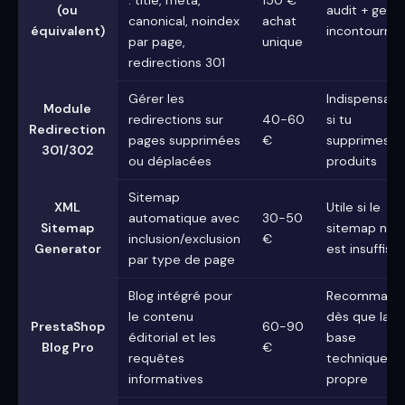
: title, meta,
150 €
(ou
audit + gesti
canonical, noindex
achat
équivalent)
incontournab
par page,
unique
redirections 301
Gérer les
Indispensabl
Module
redirections sur
40-60
si tu
Redirection
pages supprimées
€
supprimes d
301/302
ou déplacées
produits
Sitemap
XML
Utile si le
automatique avec
30-50
Sitemap
sitemap nati
inclusion/exclusion
€
Generator
est insuffisa
par type de page
Blog intégré pour
Recommand
le contenu
dès que la
PrestaShop
60-90
éditorial et les
base
Blog Pro
€
requêtes
technique es
informatives
propre