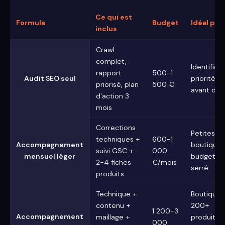
Ce qui est
Formule
Budget
Idéal pou
inclus
Crawl
complet,
Identifier 
rapport
500-1
Audit SEO seul
priorités
priorisé, plan
500 €
avant d'ag
d'action 3
mois
Corrections
Petites
techniques +
600-1
Accompagnement
boutiques
suivi GSC +
000
mensuel léger
budget
2-4 fiches
€/mois
serré
produits
Technique +
Boutiques
contenu +
200+
1 200-3
Accompagnement
maillage +
produits
000