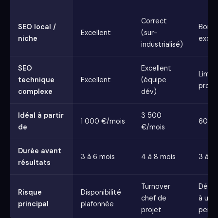
Correct
SEO local /
Bon à
Excellent
(sur-
niche
excel
industrialisé)
SEO
Excellent
Limit
technique
Excellent
(équipe
profil
complexe
dév)
Idéal à partir
3 500
1 000 €/mois
600 
de
€/mois
Durée avant
3 à 6 mois
4 à 8 mois
3 à 6
résultats
Turnover
Dépe
Risque
Disponibilité
chef de
à une
principal
plafonnée
projet
perso