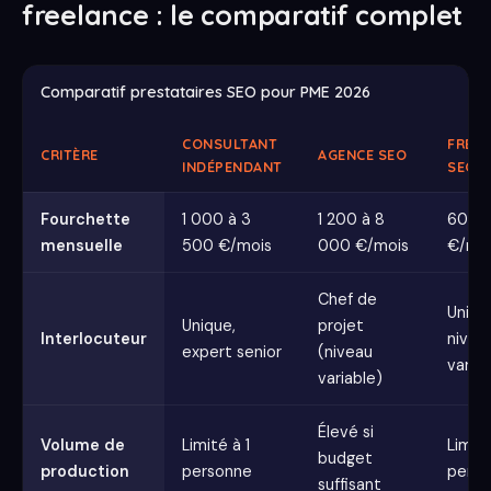
freelance : le comparatif complet
Comparatif prestataires SEO pour PME 2026
CONSULTANT
FREE
CRITÈRE
AGENCE SEO
INDÉPENDANT
SEO
Fourchette
1 000 à 3
1 200 à 8
600 à
mensuelle
500 €/mois
000 €/mois
€/mo
Chef de
Uniqu
Unique,
projet
Interlocuteur
nivea
expert senior
(niveau
variab
variable)
Élevé si
Volume de
Limité à 1
Limité
budget
production
personne
perso
suffisant