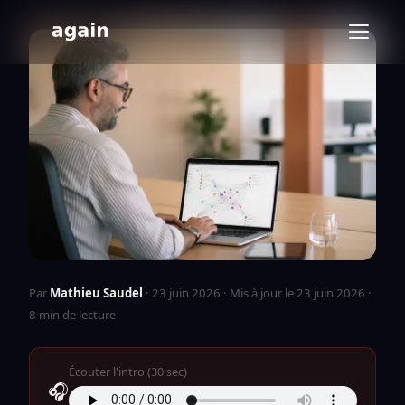
Par
Mathieu Saudel
·
23 juin 2026
·
Mis à jour le 23 juin 2026
·
8 min de lecture
Écouter l'intro (30 sec)
🎧