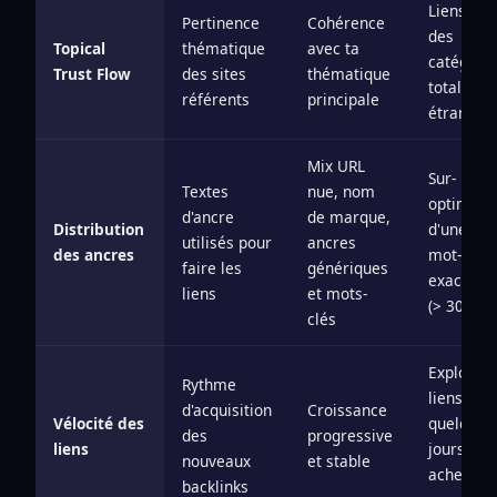
Liens dep
Pertinence
Cohérence
des
Topical
thématique
avec ta
catégori
Trust Flow
des sites
thématique
totaleme
référents
principale
étrangèr
Mix URL
Sur-
Textes
nue, nom
optimisat
d'ancre
de marque,
Distribution
d'une an
utilisés pour
ancres
des ancres
mot-clé
faire les
génériques
exacte
liens
et mots-
(> 30 %)
clés
Explosion
Rythme
liens en
d'acquisition
Croissance
Vélocité des
quelques
des
progressive
liens
jours (lie
nouveaux
et stable
achetés 
backlinks