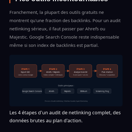
Franchement, la plupart des outils gratuits ne
montrent qu'une fraction des backlinks. Pour un audit
netlinking sérieux, il faut passer par Ahrefs ou
Majestic. Google Search Console reste indispensable
même si son index de backlinks est partial.
ÉTAPE 1
ÉTAPE 2
ÉTAPE 3
ÉTAPE 4
Export GSC
Ahrefs / Majestic
Analyse toxicité
Plan d'action
Liens connus Google
Index complet + métriques
Score spam + ancres
Désaveu + acquisition
Outils principaux :
Google Search Console
Ahrefs
Majestic
SEMrush
Screaming Frog
Process d'audit netlinking | Mathieu Saudel, Again Marketing
Les 4 étapes d'un audit de netlinking complet, des
données brutes au plan d'action.