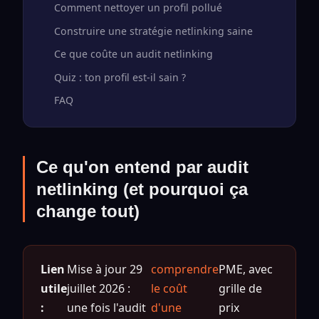
Comment nettoyer un profil pollué
Construire une stratégie netlinking saine
Ce que coûte un audit netlinking
Quiz : ton profil est-il sain ?
FAQ
Ce qu'on entend par audit
netlinking (et pourquoi ça
change tout)
Lien
Mise à jour 29
comprendre
PME, avec
utile
juillet 2026 :
le coût
grille de
:
une fois l'audit
d'une
prix