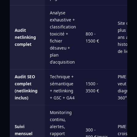
Analyse
exhaustive +
Site de
classification
Audit
plus de 2
toxicité +
800 -
netlinking
ans avec
fichier
1500 €
complet
historiqu
désaveu +
de liens
plan
d'acquisition
Audit SEO
Technique +
PME qui
complet
sémantique
1500 -
veut un
(netlinking
+ netlinking
3500 €
diagnosti
inclus)
+ GSC + GA4
360°
Monitoring
continu,
Suivi
alertes,
PME en
300 -
mensuel
rapport
croissanc
800 €/mois