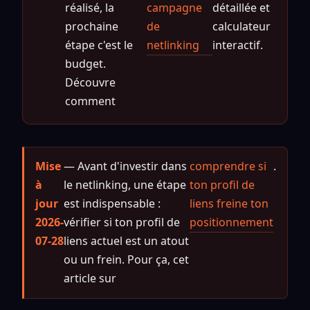
réalisé, la
campagne
détaillée et
prochaine
de
calculateur
étape c'est le
netlinking
interactif.
budget.
Découvre
comment
Mise
— Avant d'investir dans
comprendre si
.
à
le netlinking, une étape
ton profil de
jour
est indispensable :
liens freine ton
2026-
vérifier si ton profil de
positionnement
07-28
liens actuel est un atout
ou un frein. Pour ça, cet
article sur