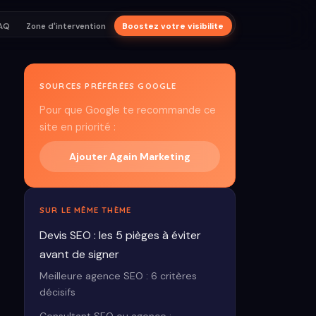
AQ
Zone d'intervention
Boostez votre visibilite
SOURCES PRÉFÉRÉES GOOGLE
Pour que Google te recommande ce
site en priorité :
Ajouter Again Marketing
SUR LE MÊME THÈME
Devis SEO : les 5 pièges à éviter
avant de signer
Meilleure agence SEO : 6 critères
décisifs